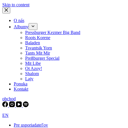
Skip to content
O nás
Albumy
Pressburger Kezmer Big Band
Roots Korene
Baladen
Tsvantsik Yorn
Tants Mit Mir
Preßburger Special
Mit Libe
Ot Azoy!
Shalom
Lajv
Ponuka
Kontakt
obchod
EN
Pre usporiadateľov