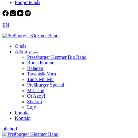
Podporte nás
EN
O nás
Albumy
Pressburger Kezmer Big Band
Roots Korene
Baladen
Tsvantsik Yorn
Tants Mit Mir
Preßburger Special
Mit Libe
Ot Azoy!
Shalom
Lajv
Ponuka
Kontakt
obchod