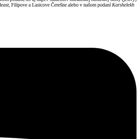
least,
Filipove a Lasicove Čerešne alebo v našom podaní
Karshelekh