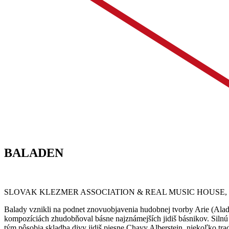
BALADEN
SLOVAK KLEZMER ASSOCIATION & REAL MUSIC HOUSE, 
Balady vznikli na podnet znovuobjavenia hudobnej tvorby Arie (Ala
kompozíciách zhudobňoval básne najznámejších jidiš básnikov. Silnú 
tým pôsobia skladba divy jidiš piesne Chavy Alberstein, niekoľko tradi