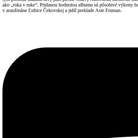
ako „ruka v ruke“. Pridanou hodnotou albumu sú pôsobivé výkony ho
v aranžmáne Ľubice Čekovskej a jidiš preklade Asie Fruman.