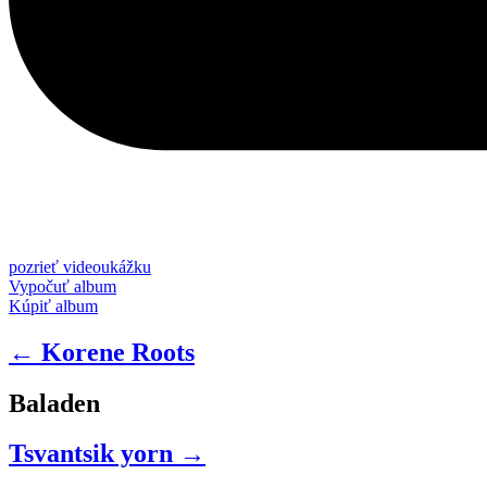
pozrieť videoukážku
Vypočuť album
Kúpiť album
← Korene Roots
Baladen
Tsvantsik yorn →