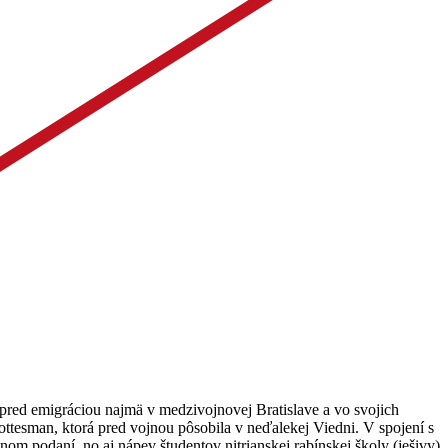
red emigráciou najmä v medzivojnovej Bratislave a vo svojich
ttesman, ktorá pred vojnou pôsobila v neďalekej Viedni. V spojení s
tnom podaní, no aj nápev študentov nitrianskej rabínskej školy (ješivy)