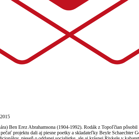
2015
dára) Ben Erez Abrahamsona (1904-1992). Rodák z Topoľčian pôsobil p
pečať projektu dali aj piesne poetky a skladateľky Beyle Schaechter Go
cionálov, pieseň o oddanej socialistke, ale aj krásnej Rivkele v kabare